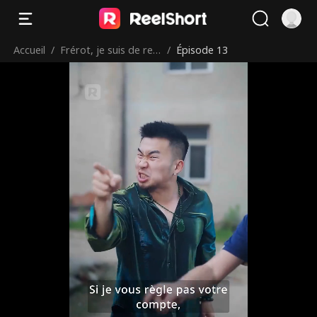
Accueil
/
Frérot, je suis de ret
/
Épisode 13
our !