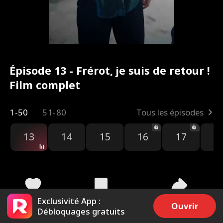
Épisode 13 - Frérot, je suis de retour !
Film complet
1-50
51-80
Tous les épisodes
13
14
15
16
17
1
Exclusivité App :
2.9k
2.2k
Partager
Ouvrir
Débloquages gratuits