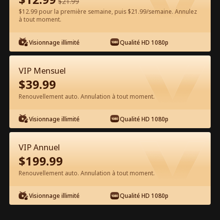
$
21.99
$12.99 pour la première semaine, puis $21.99/semaine. Annulez
Regarder gratuitement sur l'App
à tout moment.
Visionnage illimité
Qualité HD 1080p
VIP Mensuel
$
39.99
Renouvellement auto. Annulation à tout moment.
Épisode 13 - L'Amour Vieillit Comme
Visionnage illimité
Qualité HD 1080p
Un Bon Vin Film complet
VIP Annuel
0-49
50-75
Tous les épisodes
$
199.99
Renouvellement auto. Annulation à tout moment.
13
14
15
16
17
1
Visionnage illimité
Qualité HD 1080p