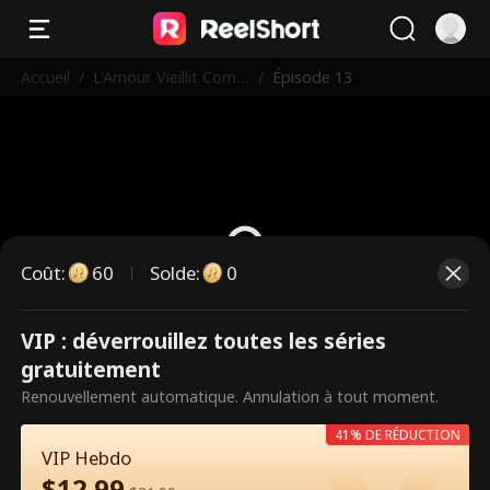
Accueil
/
L'Amour Vieillit Com
/
Épisode 13
me Un Bon Vin
Coût
:
60
Solde
:
0
VIP : déverrouillez toutes les séries
Ce sont des épisodes payants.
gratuitement
Débloquez pour regarder.
Renouvellement automatique. Annulation à tout moment.
41% DE RÉDUCTION
VIP Hebdo
60
Débloquer maintenant
$
12.99