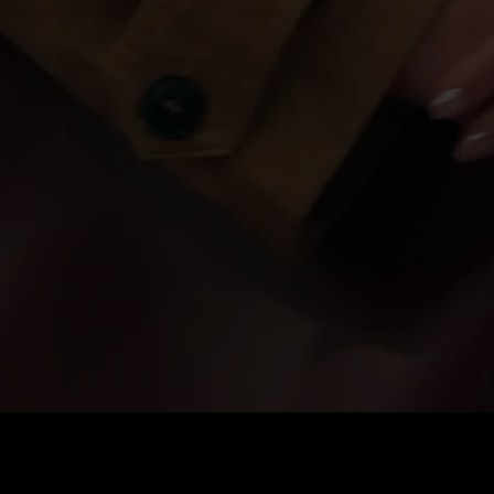
Coût
:
60
Solde
:
0