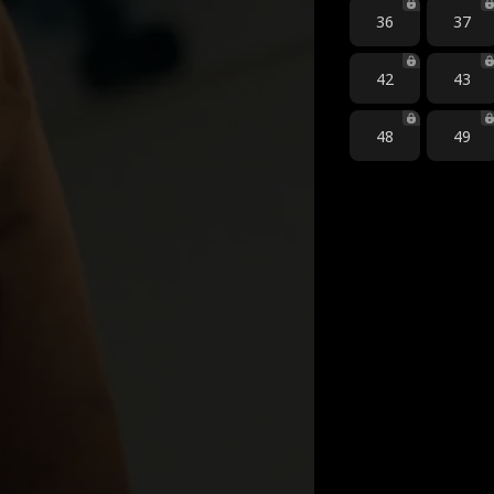
36
37
42
43
48
49