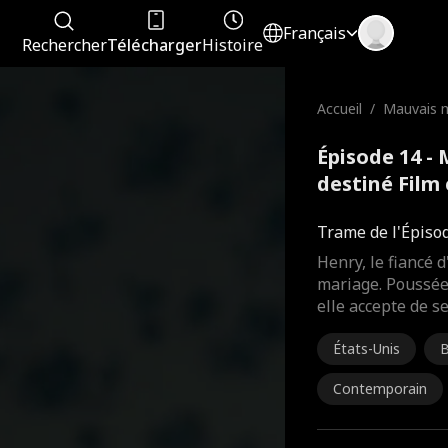
Français
Rechercher
Télécharger
Histoire
Accueil
/
Mauvais m
stiné
Épisode 14 -
destiné Film
Trame de l'Épiso
Henry, le fiancé d
mariage. Poussée 
elle accepte de s
États-Unis
B
Contemporain