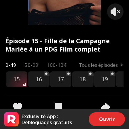
Épisode 15 - Fille de la Campagne
Mariée à un PDG Film complet
0-49
50-99
100-104
Tous les épisodes
15
16
17
18
19
2
Exclusivité App :
1.8k
60.9k
Partager
Ouvrir
Débloquages gratuits