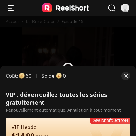
Accueil
/
Le Brise-Cœur
/
Épisode 15
Coût
:
60
Solde
:
0
VIP : déverrouillez toutes les séries
Ce sont des épisodes payants.
gratuitement
Débloquez pour regarder.
Renouvellement automatique. Annulation à tout moment.
26% DE RÉDUCTION
VIP Hebdo
60
Débloquer maintenant
$
14.99