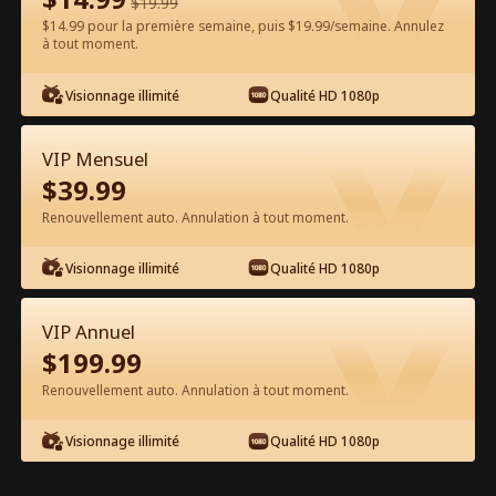
$
19.99
$14.99 pour la première semaine, puis $19.99/semaine. Annulez
Regarder gratuitement sur l'App
à tout moment.
Visionnage illimité
Qualité HD 1080p
VIP Mensuel
$
39.99
Renouvellement auto. Annulation à tout moment.
Épisode 15 - Le Brise-Cœur Film
Visionnage illimité
Qualité HD 1080p
complet
VIP Annuel
0-49
50-67
Tous les épisodes
$
199.99
Renouvellement auto. Annulation à tout moment.
15
16
17
18
19
2
Visionnage illimité
Qualité HD 1080p