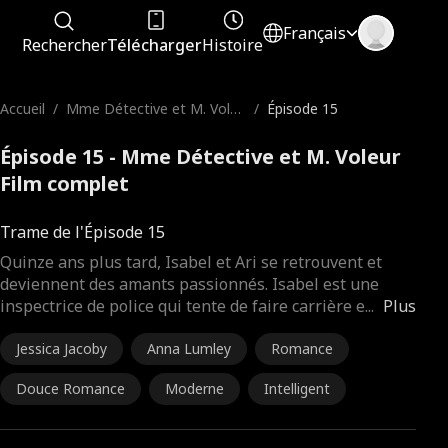
Français
Rechercher
Télécharger
Histoire
Accueil
/
Mme Détective et M. Voleu
/
Épisode 15
r
Épisode 15 - Mme Détective et M. Voleur
Film complet
Trame de l'Épisode 15
Quinze ans plus tard, Isabel et Ari se retrouvent et
deviennent des amants passionnés. Isabel est une
inspectrice de police qui tente de faire carrière e
...
Plus
Jessica Jacoby
Anna Lumley
Romance
Douce Romance
Moderne
Intelligent