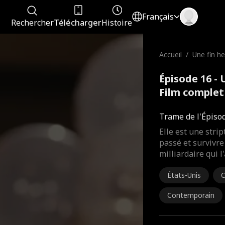
Français
Rechercher
Télécharger
Histoire
Accueil
/
Une fin h
Épisode 16 - 
Film complet
Trame de l'Épiso
Elle est une stri
passé et survivre
milliardaire qui l
États-Unis
C
Contemporain