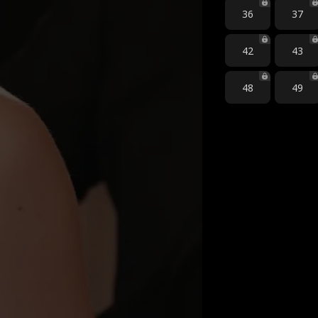
36
37
42
43
48
49