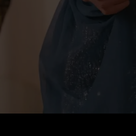
Coût
:
60
Solde
:
0