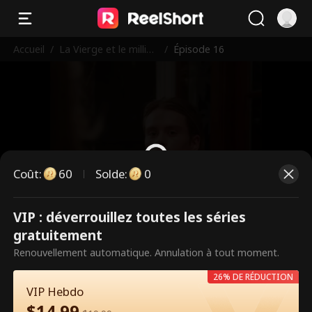
Accueil
/
La Vierge et le milliar
/
Épisode 16
daire
Coût
:
60
Solde
:
0
VIP : déverrouillez toutes les séries
Ce sont des épisodes payants.
gratuitement
Débloquez pour regarder.
Renouvellement automatique. Annulation à tout moment.
26% DE RÉDUCTION
VIP Hebdo
60
Débloquer maintenant
$
14.99