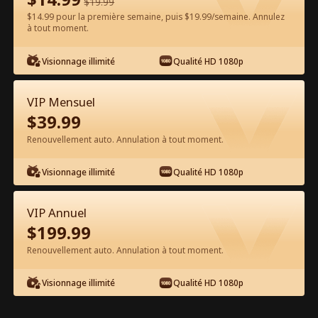
$
19.99
$14.99 pour la première semaine, puis $19.99/semaine. Annulez
Regarder gratuitement sur l'App
à tout moment.
Visionnage illimité
Qualité HD 1080p
VIP Mensuel
$
39.99
Renouvellement auto. Annulation à tout moment.
Épisode 16 - La Vierge et le
Visionnage illimité
Qualité HD 1080p
milliardaire Film complet
VIP Annuel
1-50
51-76
Tous les épisodes
$
199.99
Renouvellement auto. Annulation à tout moment.
16
17
18
19
20
2
Visionnage illimité
Qualité HD 1080p