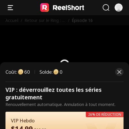
Accueil
/
Retour sur le Ring : M
/
Épisode 16
aman Championne
Coût
:
60
Solde
:
0
VIP : déverrouillez toutes les séries
Ce sont des épisodes payants.
gratuitement
Débloquez pour regarder.
Renouvellement automatique. Annulation à tout moment.
26% DE RÉDUCTION
VIP Hebdo
60
Débloquer maintenant
$
14.99