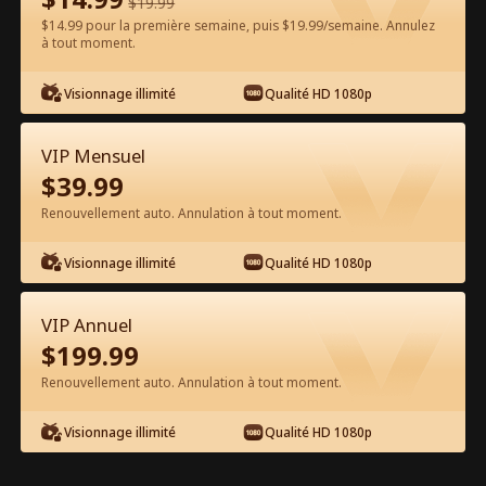
$
19.99
$14.99 pour la première semaine, puis $19.99/semaine. Annulez
Regarder gratuitement sur l'App
à tout moment.
Visionnage illimité
Qualité HD 1080p
VIP Mensuel
$
39.99
Renouvellement auto. Annulation à tout moment.
Épisode 16 - Retour sur le Ring :
Visionnage illimité
Qualité HD 1080p
Maman Championne Film complet
VIP Annuel
1-50
51-66
Tous les épisodes
$
199.99
Renouvellement auto. Annulation à tout moment.
16
17
18
19
20
2
Visionnage illimité
Qualité HD 1080p