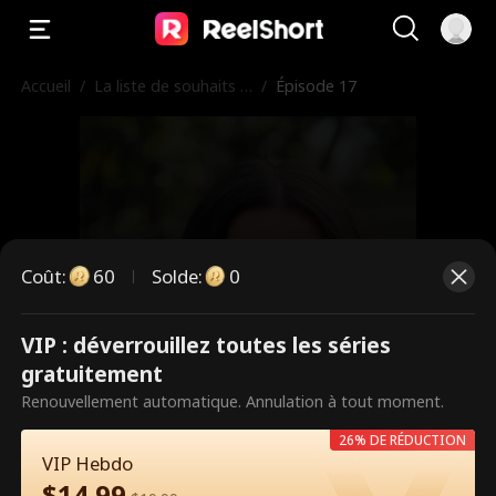
Accueil
/
La liste de souhaits d
/
Épisode 17
e la Vierge
Coût
:
60
Solde
:
0
VIP : déverrouillez toutes les séries
Ce sont des épisodes payants.
gratuitement
Débloquez pour regarder.
Renouvellement automatique. Annulation à tout moment.
26% DE RÉDUCTION
VIP Hebdo
60
Débloquer maintenant
$
14.99