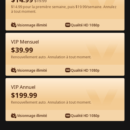
$
19.99
$14.99 pour la première semaine, puis $19.99/semaine. Annulez
à tout moment.
Regarder gratuitement sur l'App
Visionnage illimité
Qualité HD 1080p
VIP Mensuel
$
39.99
Renouvellement auto. Annulation à tout moment.
Visionnage illimité
Qualité HD 1080p
Épisode 17 - La liste de souhaits de la
Vierge Film complet
VIP Annuel
$
199.99
0-49
50-82
Tous les épisodes
Renouvellement auto. Annulation à tout moment.
17
18
19
20
21
2
Visionnage illimité
Qualité HD 1080p