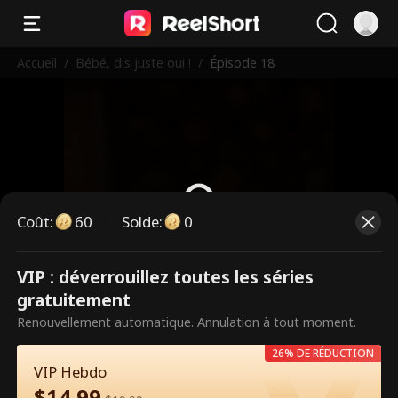
Accueil
/
Bébé, dis juste oui !
/
Épisode 18
Coût
:
60
Solde
:
0
VIP : déverrouillez toutes les séries
Ce sont des épisodes payants.
gratuitement
Débloquez pour regarder.
Renouvellement automatique. Annulation à tout moment.
26% DE RÉDUCTION
VIP Hebdo
60
Débloquer maintenant
$
14.99