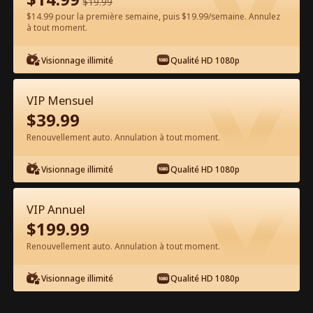
$
19.99
$14.99 pour la première semaine, puis $19.99/semaine. Annulez
Regarder gratuitement sur l'App
à tout moment.
Visionnage illimité
Qualité HD 1080p
VIP Mensuel
$
39.99
Renouvellement auto. Annulation à tout moment.
Épisode 18 - Bébé, dis juste oui ! Film
Visionnage illimité
Qualité HD 1080p
complet
VIP Annuel
0-49
50-83
Tous les épisodes
$
199.99
Renouvellement auto. Annulation à tout moment.
18
19
20
21
22
2
Visionnage illimité
Qualité HD 1080p