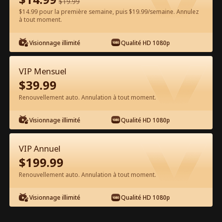
$
19.99
$14.99 pour la première semaine, puis $19.99/semaine. Annulez
Regarder gratuitement sur l'App
à tout moment.
Visionnage illimité
Qualité HD 1080p
VIP Mensuel
$
39.99
Renouvellement auto. Annulation à tout moment.
Épisode 18 - Le Call Boy que j'ai
Visionnage illimité
Qualité HD 1080p
rencontré à Paris Film complet
VIP Annuel
0-49
50-78
Tous les épisodes
$
199.99
Renouvellement auto. Annulation à tout moment.
18
19
20
21
22
2
Visionnage illimité
Qualité HD 1080p