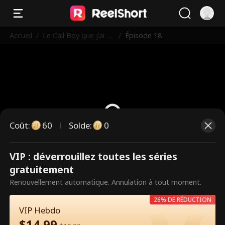
Accueil
/
Le Call Boy que j'ai re
/
Épisode 18
ncontré à Paris
Coût
:
60
Solde
:
0
VIP : déverrouillez toutes les séries
Ce sont des épisodes payants.
gratuitement
Débloquez pour regarder.
Renouvellement automatique. Annulation à tout moment.
26% DE RÉDUCTION
VIP Hebdo
60
Débloquer maintenant
$
14.99