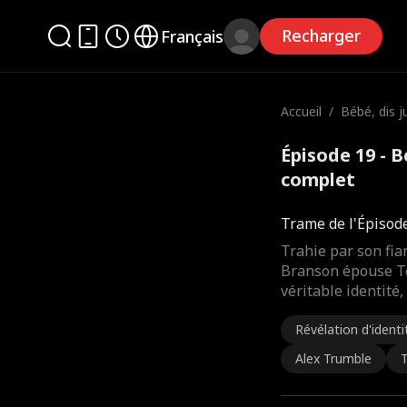
Recharger
Français
Accueil
/
Bébé, dis j
Épisode 19 - B
complet
Trame de l'Épisod
Trahie par son fia
Branson épouse Te
véritable identité
Révélation d'identi
Alex Trumble