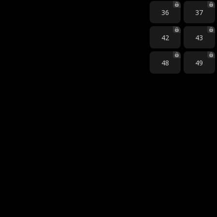
36
37
42
43
48
49