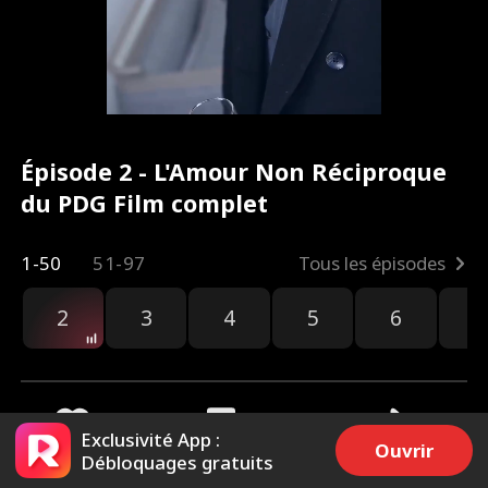
Épisode 2 - L'Amour Non Réciproque
du PDG Film complet
1-50
51-97
Tous les épisodes
2
3
4
5
6
7
Exclusivité App :
Ouvrir
Débloquages gratuits
2.8k
5k
Partager