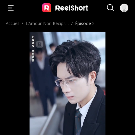
Accueil
/
L'Amour Non Récipro
/
Épisode 2
que du PDG