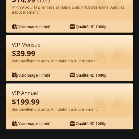
$
19.99
$14.99 pour la première semaine, puis $19.99/semaine. Annulez
Regarder gratuitement sur l'App
à tout moment.
Visionnage illimité
Qualité HD 1080p
VIP Mensuel
$
39.99
Renouvellement auto. Annulation à tout moment.
Épisode 20 - Argent, Robots et un
Visionnage illimité
Qualité HD 1080p
Joyeux 4 juillet Film complet
VIP Annuel
0-49
50-74
Tous les épisodes
$
199.99
Renouvellement auto. Annulation à tout moment.
20
21
22
23
24
2
Visionnage illimité
Qualité HD 1080p