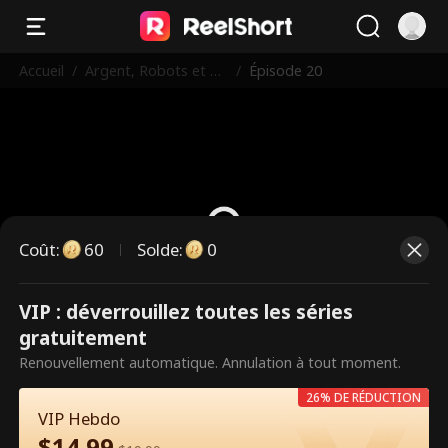
Accueil
/
Argent, Robots et un
/
Épisode 20
Joyeux 4 juillet
Coût
:
60
Solde
:
0
VIP : déverrouillez toutes les séries
Ce sont des épisodes payants.
gratuitement
Débloquez pour regarder.
Renouvellement automatique. Annulation à tout moment.
26% DE RÉDUCTION
VIP Hebdo
60
Débloquer maintenant
$
14.99