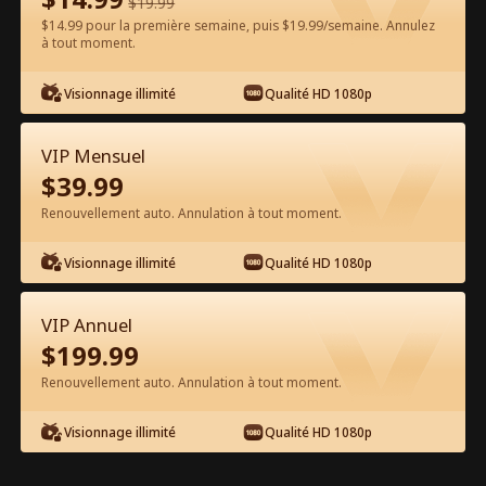
$
19.99
$14.99 pour la première semaine, puis $19.99/semaine. Annulez
Regarder gratuitement sur l'App
à tout moment.
Visionnage illimité
Qualité HD 1080p
VIP Mensuel
$
39.99
Renouvellement auto. Annulation à tout moment.
Épisode 20 - Joue au Patron Si Tu
Visionnage illimité
Qualité HD 1080p
l'Oses Film complet
VIP Annuel
0-49
50-56
Tous les épisodes
$
199.99
Renouvellement auto. Annulation à tout moment.
20
21
22
23
24
2
Visionnage illimité
Qualité HD 1080p