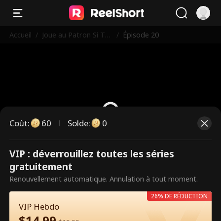
Accueil
/
Joue au Patron Si Tu
/
Épisode 20
l'Oses
Coût
:
60
Solde
:
0
VIP : déverrouillez toutes les séries
Ce sont des épisodes payants.
gratuitement
Débloquez pour regarder.
Renouvellement automatique. Annulation à tout moment.
26% DE RÉDUCTION
VIP Hebdo
60
Débloquer maintenant
$
14.99