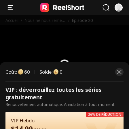
Accueil
/
Nous ne nous remett
/
Épisode 20
rons jamais ensembl
e
Coût
:
60
Solde
:
0
VIP : déverrouillez toutes les séries
Ce sont des épisodes payants.
gratuitement
Débloquez pour regarder.
Renouvellement automatique. Annulation à tout moment.
26% DE RÉDUCTION
VIP Hebdo
60
Débloquer maintenant
$
14.99