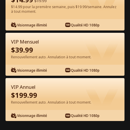
$
19.99
$14.99 pour la première semaine, puis $19.99/semaine. Annulez
Regarder gratuitement sur l'App
à tout moment.
Visionnage illimité
Qualité HD 1080p
VIP Mensuel
$
39.99
Renouvellement auto. Annulation à tout moment.
Épisode 20 - Nous ne nous
Visionnage illimité
Qualité HD 1080p
remettrons jamais ensemble Film
complet
VIP Annuel
0-49
50-99
100-103
Tous les épisodes
$
199.99
Renouvellement auto. Annulation à tout moment.
20
21
22
23
24
2
Visionnage illimité
Qualité HD 1080p