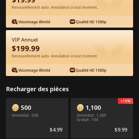
Renouvellement auto. Annulation à tout moment.
Regarder gratuitement sur l'App
Visionnage illimité
Qualité HD 1080p
VIP Annuel
$
199.99
Renouvellement auto. Annulation à tout moment.
Visionnage illimité
Qualité HD 1080p
Épisode 21 - Bébé piégé par le
milliardaire Film complet
Recharger des pièces
+
10
%
0-49
50-78
Tous les épisodes
500
1,100
Immédiat : 500
Immédiat : 1,000
21
22
23
24
25
2
Gratuit : 100
$
4.99
$
9.99