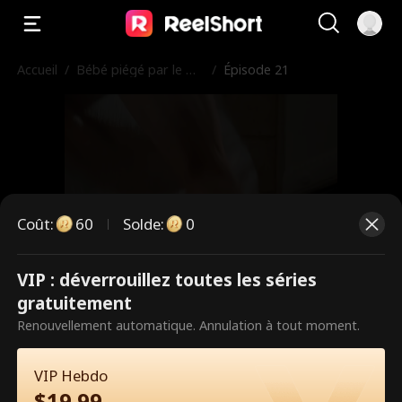
Accueil
/
Bébé piégé par le mil
/
Épisode 21
liardaire
Coût
:
60
Solde
:
0
VIP : déverrouillez toutes les séries
Ce sont des épisodes payants.
gratuitement
Débloquez pour regarder.
Renouvellement automatique. Annulation à tout moment.
VIP Hebdo
60
Débloquer maintenant
$
19.99