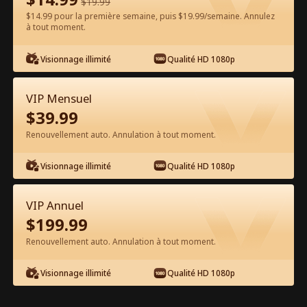
$
19.99
$14.99 pour la première semaine, puis $19.99/semaine. Annulez
à tout moment.
Regarder gratuitement sur l'App
Visionnage illimité
Qualité HD 1080p
VIP Mensuel
$
39.99
Renouvellement auto. Annulation à tout moment.
Visionnage illimité
Qualité HD 1080p
Épisode 21 - Le roi de la pègre se bat
pour sa femme Film complet
VIP Annuel
$
199.99
1-50
51-80
Tous les épisodes
Renouvellement auto. Annulation à tout moment.
21
22
23
24
25
2
Visionnage illimité
Qualité HD 1080p