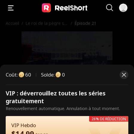
Accueil
/
Le roi de la pègre se
/
Épisode 21
bat pour sa femme
Coût
:
60
Solde
:
0
VIP : déverrouillez toutes les séries
Ce sont des épisodes payants.
gratuitement
Débloquez pour regarder.
Renouvellement automatique. Annulation à tout moment.
26% DE RÉDUCTION
VIP Hebdo
60
Débloquer maintenant
$
14.99