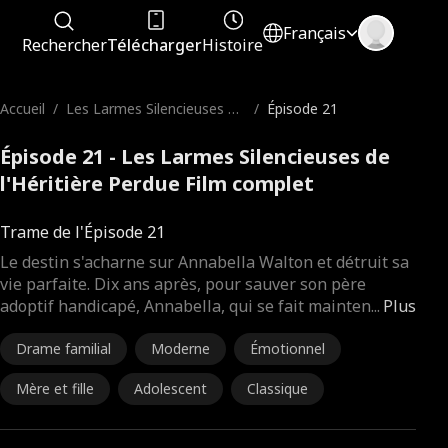
Français
Rechercher
Télécharger
Histoire
Accueil
/
Les Larmes Silencieuses de
/
Épisode 21
l'Héritière Perdue
Épisode 21 - Les Larmes Silencieuses de
l'Héritière Perdue Film complet
Trame de l'Épisode 21
Le destin s'acharne sur Annabella Walton et détruit sa
vie parfaite. Dix ans après, pour sauver son père
adoptif handicapé, Annabella, qui se fait mainten
...
Plus
Drame familial
Moderne
Émotionnel
Mère et fille
Adolescent
Classique