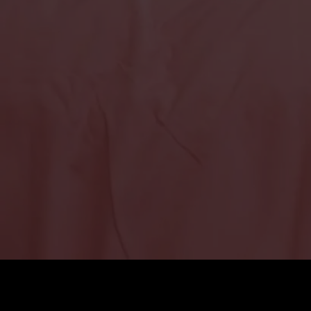
Coût
:
60
Solde
:
0