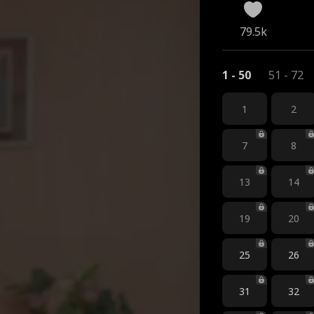
79.5k
1 - 50
51 - 72
1
2
7
8
13
14
19
20
25
26
31
32