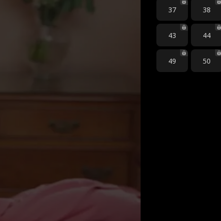
37
38
43
44
49
50