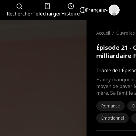
Français
Rechercher
Télécharger
Histoire
Accueil
/
Ouvre les
milliardair
Épisode 21 -
milliardaire 
Trame de l'Épiso
Hailey manque d'
moyen de payer l
mère. Sa famille a
Romance
D
Émotionnel