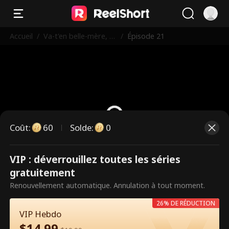
Accueil
/
Va-t'en belle-mère, tu
/
Épisode 21
as tout faux !
Coût
:
60
Solde
:
0
VIP : déverrouillez toutes les séries
Ce sont des épisodes payants.
gratuitement
Débloquez pour regarder.
Renouvellement automatique. Annulation à tout moment.
26% DE RÉDUCTION
VIP Hebdo
60
Débloquer maintenant
$
14.99