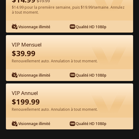
$
19.99
$14.99 pour la première semaine, puis $19.99/semaine. Annulez
Regarder gratuitement sur l'App
à tout moment.
Visionnage illimité
Qualité HD 1080p
VIP Mensuel
$
39.99
Renouvellement auto. Annulation à tout moment.
Épisode 21 - Va-t'en belle-mère, tu as
Visionnage illimité
Qualité HD 1080p
tout faux ! Film complet
VIP Annuel
0-49
50-55
Tous les épisodes
$
199.99
Renouvellement auto. Annulation à tout moment.
21
22
23
24
25
2
Visionnage illimité
Qualité HD 1080p