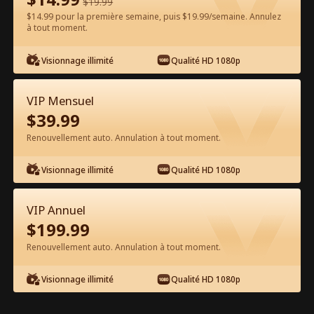
$
19.99
$14.99 pour la première semaine, puis $19.99/semaine. Annulez
à tout moment.
Regarder gratuitement sur l'App
Visionnage illimité
Qualité HD 1080p
VIP Mensuel
$
39.99
Renouvellement auto. Annulation à tout moment.
Visionnage illimité
Qualité HD 1080p
Épisode 22 - Bébé, dis juste oui ! Film
complet
VIP Annuel
$
199.99
0-49
50-83
Tous les épisodes
Renouvellement auto. Annulation à tout moment.
22
23
24
25
26
2
Visionnage illimité
Qualité HD 1080p