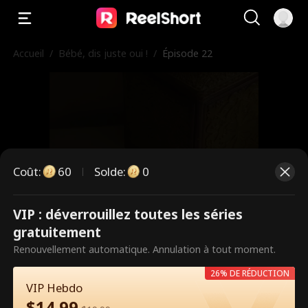
Accueil
/
Bébé, dis juste oui !
/
Épisode 22
Coût
:
60
Solde
:
0
VIP : déverrouillez toutes les séries
Ce sont des épisodes payants.
gratuitement
Débloquez pour regarder.
Renouvellement automatique. Annulation à tout moment.
26% DE RÉDUCTION
VIP Hebdo
60
Débloquer maintenant
$
14.99