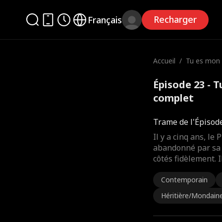
Recharger
Français
Accueil
/
Tu es mon 
Épisode 23 - 
complet
Trame de l'Épisod
Il y a cinq ans, le
abandonné par sa f
côtés fidèlement.
Contemporain
Héritière/Mondain