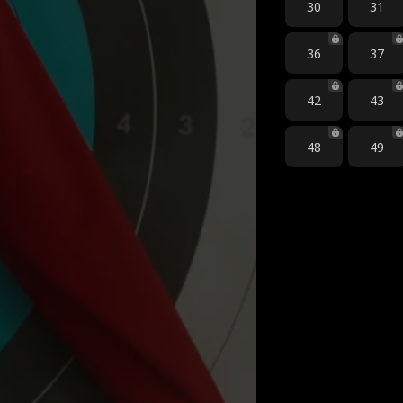
30
31
36
37
42
43
48
49