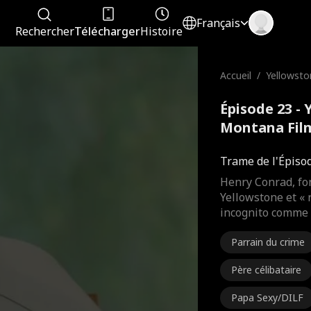
Français
Rechercher
Télécharger
Histoire
Accueil
/
Yellowsto
ntana
Épisode 23 - 
Montana Fil
Trame de l'Épiso
Henry Conrad, fo
Yellowstone et « 
incognito comme 
Parrain du crime
Père célibataire
Papa Sexy/DILF