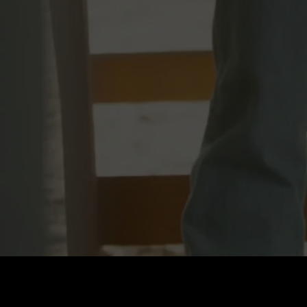
Coût
:
60
Solde
:
0