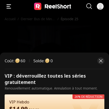
Accueil
/
Dernier Bus de Minui
/
Épisode 25
t
Coût
:
60
Solde
:
0
VIP : déverrouillez toutes les séries
Ce sont des épisodes payants.
gratuitement
Débloquez pour regarder.
Renouvellement automatique. Annulation à tout moment.
26% DE RÉDUCTION
VIP Hebdo
60
Débloquer maintenant
$
14.99