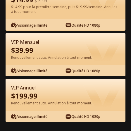
$
19.99
$14.99 pour la première semaine, puis $19.99/semaine. Annulez
à tout moment.
Regarder gratuitement sur l'App
Visionnage illimité
Qualité HD 1080p
VIP Mensuel
$
39.99
Renouvellement auto. Annulation à tout moment.
Visionnage illimité
Qualité HD 1080p
Épisode 25 - Dernier Bus de Minuit
Film complet
VIP Annuel
$
199.99
1-50
51-60
Tous les épisodes
Renouvellement auto. Annulation à tout moment.
25
26
27
28
29
3
Visionnage illimité
Qualité HD 1080p