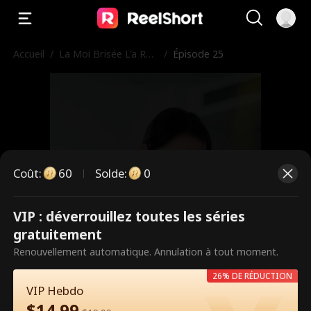
Accueil
/
La Moi Brisée L'a Ret
/
Épisode 25
rouvé
Coût
:
60
Solde
:
0
VIP : déverrouillez toutes les séries
Ce sont des épisodes payants.
gratuitement
Débloquez pour regarder.
Renouvellement automatique. Annulation à tout moment.
26% DE RÉDUCTION
VIP Hebdo
60
Débloquer maintenant
$
14.99