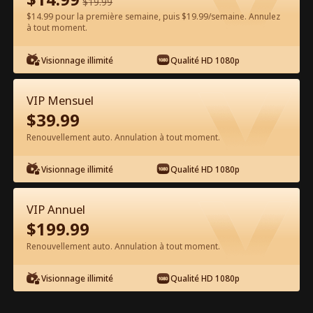
$
19.99
$14.99 pour la première semaine, puis $19.99/semaine. Annulez
à tout moment.
Regarder gratuitement sur l'App
Visionnage illimité
Qualité HD 1080p
VIP Mensuel
$
39.99
Renouvellement auto. Annulation à tout moment.
Visionnage illimité
Qualité HD 1080p
Épisode 25 - La Moi Brisée L'a
Retrouvé Film complet
VIP Annuel
$
199.99
1-50
51-65
Tous les épisodes
Renouvellement auto. Annulation à tout moment.
25
26
27
28
29
3
Visionnage illimité
Qualité HD 1080p