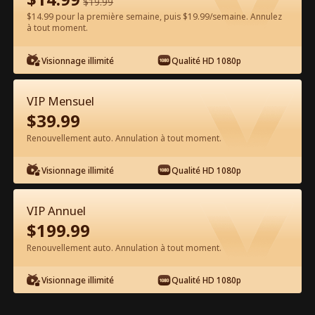
$
19.99
$14.99 pour la première semaine, puis $19.99/semaine. Annulez
à tout moment.
Regarder gratuitement sur l'App
Visionnage illimité
Qualité HD 1080p
VIP Mensuel
$
39.99
Renouvellement auto. Annulation à tout moment.
Visionnage illimité
Qualité HD 1080p
Épisode 25 - Le Call Boy que j'ai
rencontré à Paris Film complet
VIP Annuel
$
199.99
0-49
50-78
Tous les épisodes
Renouvellement auto. Annulation à tout moment.
25
26
27
28
29
3
Visionnage illimité
Qualité HD 1080p