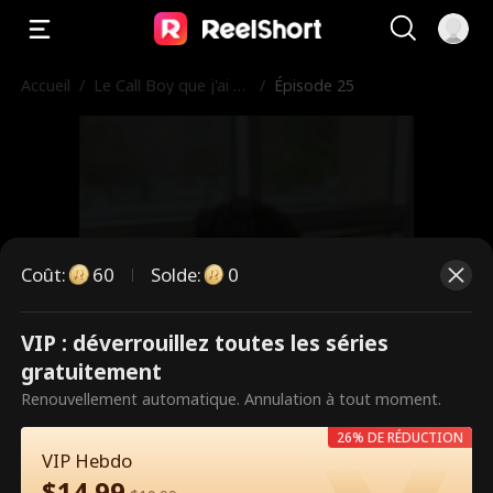
Accueil
/
Le Call Boy que j'ai re
/
Épisode 25
ncontré à Paris
Coût
:
60
Solde
:
0
VIP : déverrouillez toutes les séries
Ce sont des épisodes payants.
gratuitement
Débloquez pour regarder.
Renouvellement automatique. Annulation à tout moment.
26% DE RÉDUCTION
VIP Hebdo
60
Débloquer maintenant
$
14.99