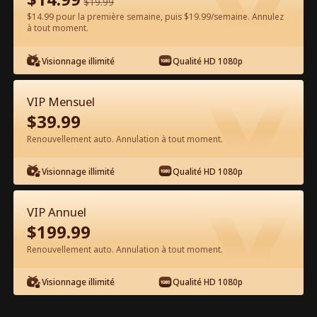
$
19.99
$14.99 pour la première semaine, puis $19.99/semaine. Annulez
à tout moment.
Regarder gratuitement sur l'App
Visionnage illimité
Qualité HD 1080p
VIP Mensuel
$
39.99
Renouvellement auto. Annulation à tout moment.
Visionnage illimité
Qualité HD 1080p
Épisode 25 - Le Retour du Père
Légendaire Film complet
VIP Annuel
$
199.99
1-50
51-74
Tous les épisodes
Renouvellement auto. Annulation à tout moment.
25
26
27
28
29
3
Visionnage illimité
Qualité HD 1080p