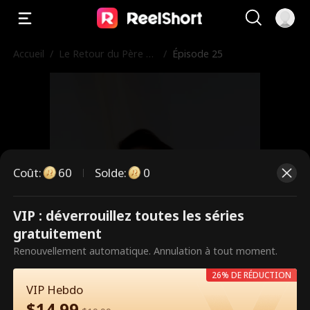
Accueil
/
Le Retour du Père Lé
/
Épisode 25
gendaire
Coût
:
60
Solde
:
0
VIP : déverrouillez toutes les séries
Ce sont des épisodes payants.
gratuitement
Débloquez pour regarder.
Renouvellement automatique. Annulation à tout moment.
26% DE RÉDUCTION
VIP Hebdo
60
Débloquer maintenant
$
14.99