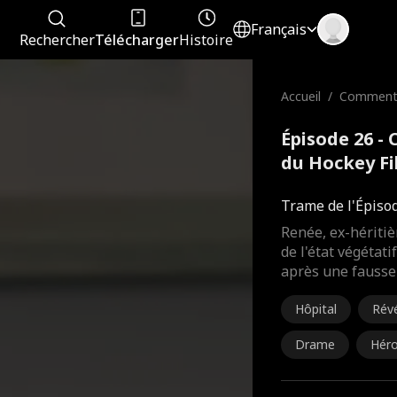
Français
Rechercher
Télécharger
Histoire
Accueil
/
Comment 
du Hocke
Épisode 26 -
du Hockey Fi
Trame de l'Épiso
Renée, ex-héritièr
de l'état végétati
après une fausse 
Hôpital
Révé
té
Drame
Héro