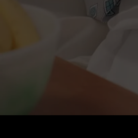
Coût
:
60
Solde
:
0