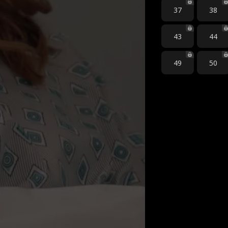
37
38
43
44
49
50