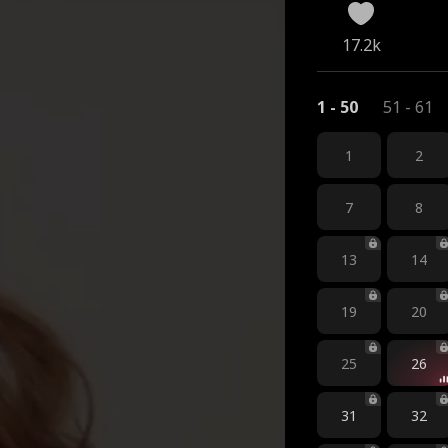
17.2k
1 - 50
51 - 61
1
2
7
8
13
14
19
20
25
26
31
32