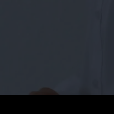
Coût
:
60
Solde
:
0