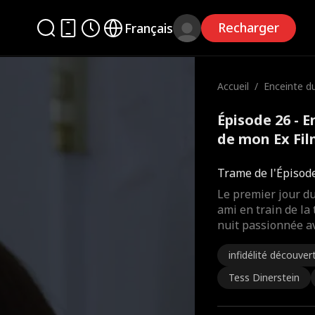
Recharger
Français
Accueil
/
Enceinte d
r de mon E
Épisode 26 - 
de mon Ex Fi
Trame de l'Épisod
Le premier jour du
ami en train de la 
nuit passionnée a
infidélité découver
Tess Dinerstein