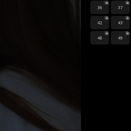
36
37
42
43
48
49