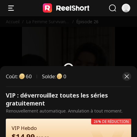
Accueil
/
La Femme Survivante
/
Épisode 26
Vengeresse
Coût
:
60
Solde
:
0
VIP : déverrouillez toutes les séries
Ce sont des épisodes payants.
gratuitement
Débloquez pour regarder.
Renouvellement automatique. Annulation à tout moment.
26% DE RÉDUCTION
VIP Hebdo
60
Débloquer maintenant
$
14.99