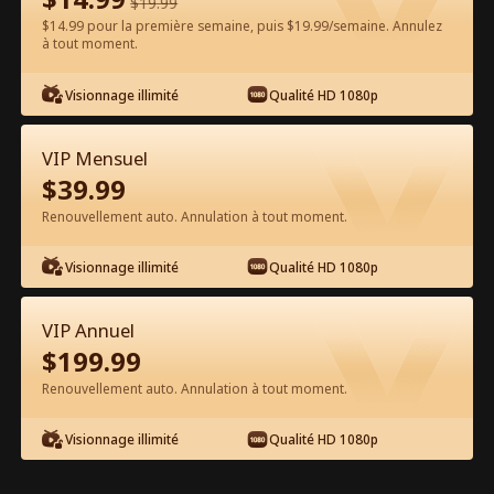
$
19.99
$14.99 pour la première semaine, puis $19.99/semaine. Annulez
Regarder gratuitement sur l'App
à tout moment.
Visionnage illimité
Qualité HD 1080p
VIP Mensuel
$
39.99
Renouvellement auto. Annulation à tout moment.
Épisode 26 - La Femme Survivante
Visionnage illimité
Qualité HD 1080p
Vengeresse Film complet
VIP Annuel
1-50
51-85
Tous les épisodes
$
199.99
Renouvellement auto. Annulation à tout moment.
26
27
28
29
30
3
Visionnage illimité
Qualité HD 1080p