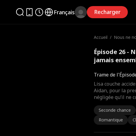
Recharger
Français
Accueil
/
Nous ne no
amais ens
Épisode 26 - 
jamais ensem
Trame de l'Épisod
Lisa couche accid
Aidan, pour la prem
négligée qu’il ne 
Seconde chance
Romantique
C