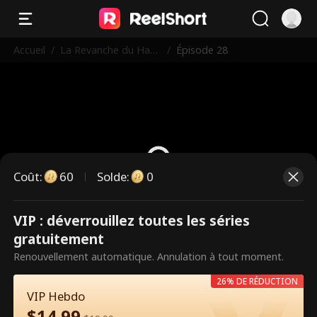
Accueil
/
La Revanche du Hack
/
Épisode 28
er
Coût
:
60
Solde
:
0
VIP : déverrouillez toutes les séries
Ce sont des épisodes payants.
gratuitement
Débloquez pour regarder.
Renouvellement automatique. Annulation à tout moment.
26% DE RÉDUCTION
VIP Hebdo
60
Débloquer maintenant
$
14.99