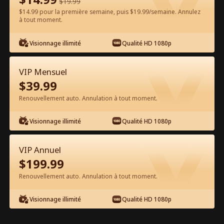
$
19.99
$14.99 pour la première semaine, puis $19.99/semaine. Annulez
Regarder gratuitement sur l'App
à tout moment.
Visionnage illimité
Qualité HD 1080p
VIP Mensuel
$
39.99
Renouvellement auto. Annulation à tout moment.
Épisode 28 - La Revanche du Hacker
Visionnage illimité
Qualité HD 1080p
Film complet
VIP Annuel
1-34
Tous les épisodes
$
199.99
Renouvellement auto. Annulation à tout moment.
28
29
30
31
32
3
Visionnage illimité
Qualité HD 1080p