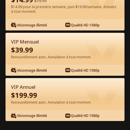
$
19.99
$14.99 pour la première semaine, puis $19.99/semaine. Annulez
Regarder gratuitement sur l'App
à tout moment.
Visionnage illimité
Qualité HD 1080p
VIP Mensuel
$
39.99
Renouvellement auto. Annulation à tout moment.
Épisode 28 - Le roi de la pègre se bat
Visionnage illimité
Qualité HD 1080p
pour sa femme Film complet
VIP Annuel
1-50
51-80
Tous les épisodes
$
199.99
Renouvellement auto. Annulation à tout moment.
28
29
30
31
32
3
Visionnage illimité
Qualité HD 1080p