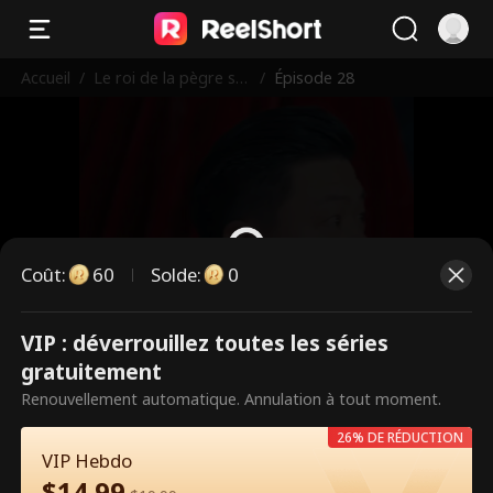
Accueil
/
Le roi de la pègre se
/
Épisode 28
bat pour sa femme
Coût
:
60
Solde
:
0
VIP : déverrouillez toutes les séries
Ce sont des épisodes payants.
gratuitement
Débloquez pour regarder.
Renouvellement automatique. Annulation à tout moment.
26% DE RÉDUCTION
VIP Hebdo
60
Débloquer maintenant
$
14.99