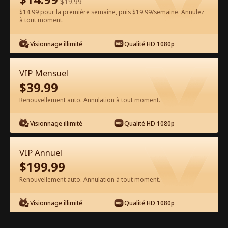
$
19.99
$14.99 pour la première semaine, puis $19.99/semaine. Annulez
Regarder gratuitement sur l'App
à tout moment.
Visionnage illimité
Qualité HD 1080p
VIP Mensuel
$
39.99
Renouvellement auto. Annulation à tout moment.
Épisode 28 - Nous ne nous
Visionnage illimité
Qualité HD 1080p
remettrons jamais ensemble Film
complet
VIP Annuel
0-49
50-99
100-103
Tous les épisodes
$
199.99
Renouvellement auto. Annulation à tout moment.
28
29
30
31
32
3
Visionnage illimité
Qualité HD 1080p