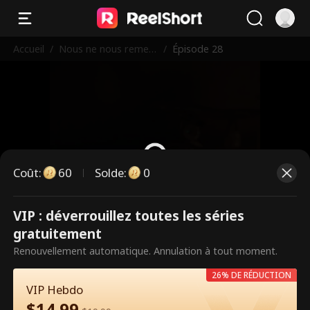
Accueil
/
Nous ne nous remett
/
Épisode 28
rons jamais ensembl
e
Coût
:
60
Solde
:
0
VIP : déverrouillez toutes les séries
Ce sont des épisodes payants.
gratuitement
Débloquez pour regarder.
Renouvellement automatique. Annulation à tout moment.
26% DE RÉDUCTION
VIP Hebdo
60
Débloquer maintenant
$
14.99