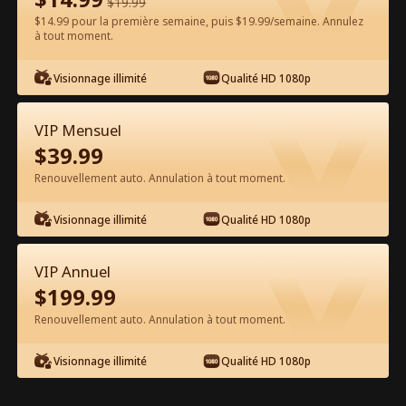
$
19.99
$14.99 pour la première semaine, puis $19.99/semaine. Annulez
à tout moment.
Regarder gratuitement sur l'App
Visionnage illimité
Qualité HD 1080p
VIP Mensuel
$
39.99
Renouvellement auto. Annulation à tout moment.
Visionnage illimité
Qualité HD 1080p
Épisode 29 - L'Ex-mari Doute de Mon
Identité d'Héritière Film complet
VIP Annuel
$
199.99
1-50
51-73
Tous les épisodes
Renouvellement auto. Annulation à tout moment.
29
30
31
32
33
3
Visionnage illimité
Qualité HD 1080p