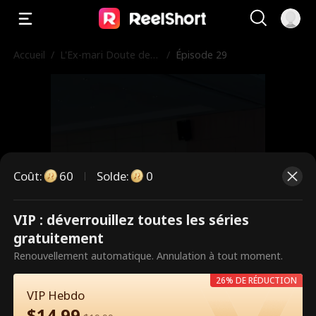
Accueil
/
L'Ex-mari Doute de
/
Épisode 29
Mon Identité d'Hériti
ère
Coût
:
60
Solde
:
0
VIP : déverrouillez toutes les séries
Ce sont des épisodes payants.
gratuitement
Débloquez pour regarder.
Renouvellement automatique. Annulation à tout moment.
26% DE RÉDUCTION
VIP Hebdo
60
Débloquer maintenant
$
14.99