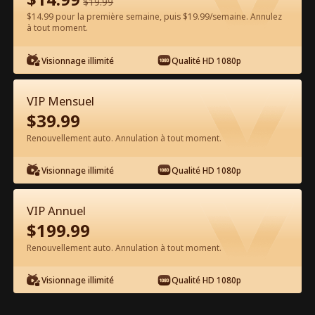
$
19.99
$14.99 pour la première semaine, puis $19.99/semaine. Annulez
Regarder gratuitement sur l'App
à tout moment.
Visionnage illimité
Qualité HD 1080p
VIP Mensuel
$
39.99
Renouvellement auto. Annulation à tout moment.
Épisode 29 - Nous ne nous
Visionnage illimité
Qualité HD 1080p
remettrons jamais ensemble Film
complet
VIP Annuel
0-49
50-99
100-103
Tous les épisodes
$
199.99
Renouvellement auto. Annulation à tout moment.
29
30
31
32
33
3
Visionnage illimité
Qualité HD 1080p