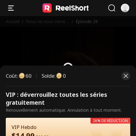
Accueil
/
Nous ne nous remett
/
Épisode 29
rons jamais ensembl
e
Coût
:
60
Solde
:
0
VIP : déverrouillez toutes les séries
Ce sont des épisodes payants.
gratuitement
Débloquez pour regarder.
Renouvellement automatique. Annulation à tout moment.
26% DE RÉDUCTION
VIP Hebdo
60
Débloquer maintenant
$
14.99