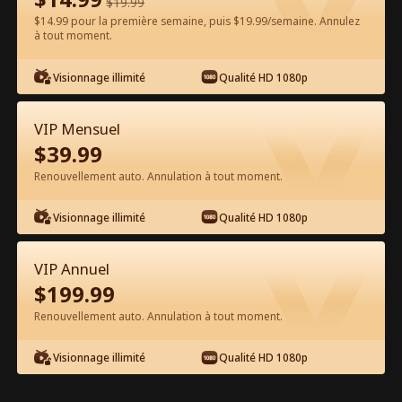
$
19.99
$14.99 pour la première semaine, puis $19.99/semaine. Annulez
à tout moment.
Regarder gratuitement sur l'App
Visionnage illimité
Qualité HD 1080p
VIP Mensuel
$
39.99
Renouvellement auto. Annulation à tout moment.
Visionnage illimité
Qualité HD 1080p
Épisode 29 - S'abandonner à Mon
Professeur Film complet
VIP Annuel
$
199.99
1-50
51-69
Tous les épisodes
Renouvellement auto. Annulation à tout moment.
29
30
31
32
33
3
Visionnage illimité
Qualité HD 1080p