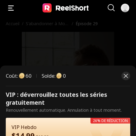
Accueil
/
S'abandonner à Mon
/
Épisode 29
Professeur
Coût
:
60
Solde
:
0
VIP : déverrouillez toutes les séries
Ce sont des épisodes payants.
gratuitement
Débloquez pour regarder.
Renouvellement automatique. Annulation à tout moment.
26% DE RÉDUCTION
VIP Hebdo
60
Débloquer maintenant
$
14.99