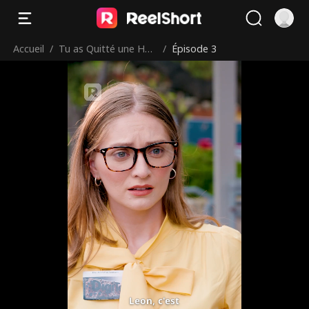
Accueil
/
Tu as Quitté une Héri
/
Épisode 3
tière de Génie
Leon, c'est