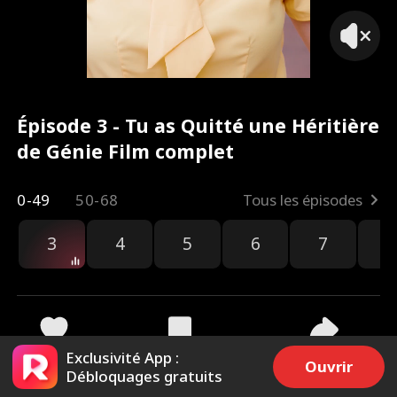
Épisode 3 - Tu as Quitté une Héritière
de Génie Film complet
0-49
50-68
Tous les épisodes
3
4
5
6
7
8
Exclusivité App :
1.6k
15.3k
Partager
Ouvrir
Débloquages gratuits