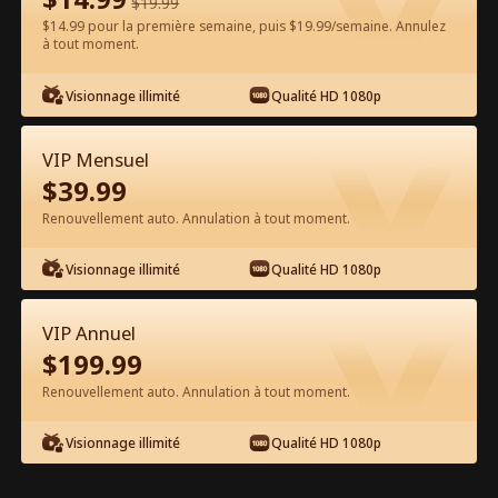
$
19.99
$14.99 pour la première semaine, puis $19.99/semaine. Annulez
à tout moment.
Regarder gratuitement sur l'App
Visionnage illimité
Qualité HD 1080p
VIP Mensuel
$
39.99
Renouvellement auto. Annulation à tout moment.
Visionnage illimité
Qualité HD 1080p
Épisode 30 - Mon mari secret est mon
patron Film complet
VIP Annuel
$
199.99
0-49
50-72
Tous les épisodes
Renouvellement auto. Annulation à tout moment.
30
31
32
33
34
3
Visionnage illimité
Qualité HD 1080p