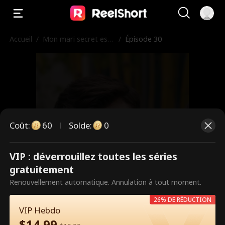
Accueil
/
Mon mari secret est
/
Épisode 30
mon patron
Coût
:
60
Solde
:
0
VIP : déverrouillez toutes les séries
Ce sont des épisodes payants.
gratuitement
Débloquez pour regarder.
Renouvellement automatique. Annulation à tout moment.
26% DE RÉDUCTION
VIP Hebdo
60
Débloquer maintenant
$
14.99