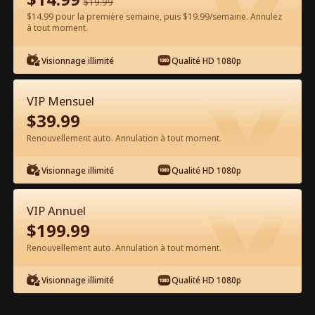
$
19.99
$14.99 pour la première semaine, puis $19.99/semaine. Annulez
Regarder gratuitement sur l'App
à tout moment.
Visionnage illimité
Qualité HD 1080p
VIP Mensuel
$
39.99
Renouvellement auto. Annulation à tout moment.
Épisode 30 - Nous ne nous
Visionnage illimité
Qualité HD 1080p
remettrons jamais ensemble Film
complet
VIP Annuel
0-49
50-99
100-103
Tous les épisodes
$
199.99
Renouvellement auto. Annulation à tout moment.
30
31
32
33
34
3
Visionnage illimité
Qualité HD 1080p