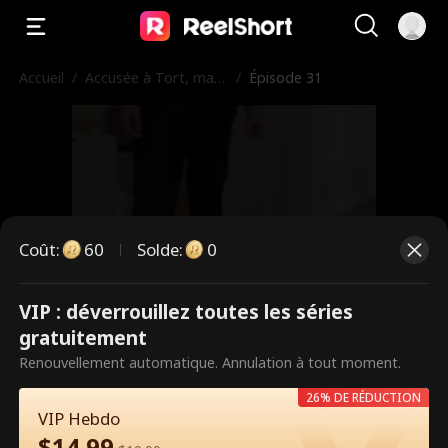
Accueil
/
Accusée à Tort, ma S
/
Épisode 31
œur Contre-attaque
Coût
:
60
Solde
:
0
VIP : déverrouillez toutes les séries
Ce sont des épisodes payants.
gratuitement
Débloquez pour regarder.
Renouvellement automatique. Annulation à tout moment.
26% DE RÉDUCTION
VIP Hebdo
60
Débloquer maintenant
$
14.99