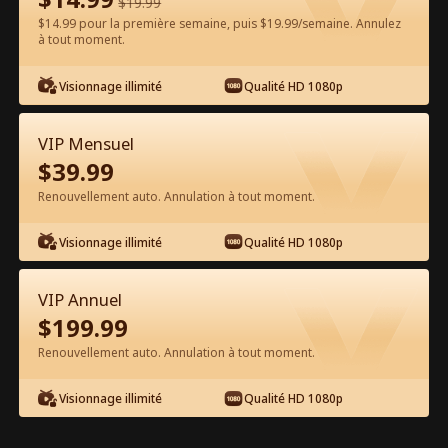
$
19.99
$14.99 pour la première semaine, puis $19.99/semaine. Annulez
à tout moment.
Regarder gratuitement sur l'App
Visionnage illimité
Qualité HD 1080p
VIP Mensuel
$
39.99
Renouvellement auto. Annulation à tout moment.
Visionnage illimité
Qualité HD 1080p
Épisode 31 - Accusée à Tort, ma Sœur
Contre-attaque Film complet
VIP Annuel
$
199.99
1-36
Tous les épisodes
Renouvellement auto. Annulation à tout moment.
31
32
33
34
35
3
Visionnage illimité
Qualité HD 1080p