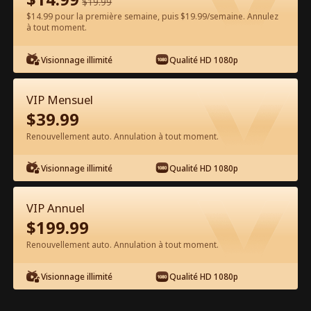
$
19.99
$14.99 pour la première semaine, puis $19.99/semaine. Annulez
Regarder gratuitement sur l'App
à tout moment.
Visionnage illimité
Qualité HD 1080p
VIP Mensuel
$
39.99
Renouvellement auto. Annulation à tout moment.
Épisode 31 - Fille de la Campagne
Visionnage illimité
Qualité HD 1080p
Mariée à un PDG Film complet
VIP Annuel
0-49
50-99
100-104
Tous les épisodes
$
199.99
Renouvellement auto. Annulation à tout moment.
31
32
33
34
35
3
Visionnage illimité
Qualité HD 1080p