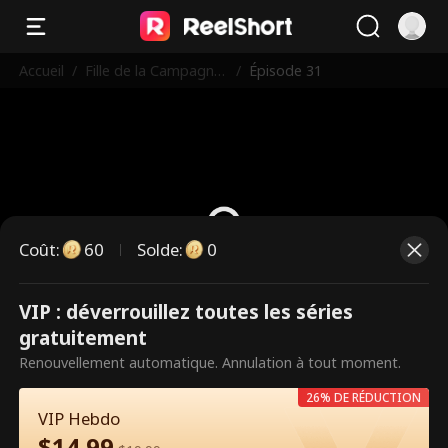
Accueil
/
Fille de la Campagne
/
Épisode 31
Mariée à un PDG
Coût
:
60
Solde
:
0
VIP : déverrouillez toutes les séries
Ce sont des épisodes payants.
gratuitement
Débloquez pour regarder.
Renouvellement automatique. Annulation à tout moment.
26% DE RÉDUCTION
VIP Hebdo
60
Débloquer maintenant
$
14.99