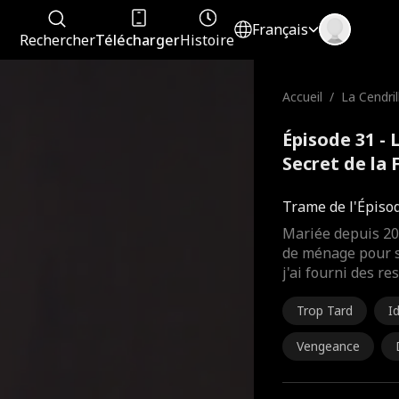
Français
Rechercher
Télécharger
Histoire
Accueil
/
La Cendril
Secret d
nage
Épisode 31 - 
Secret de la
complet
Trame de l'Épiso
Mariée depuis 20
de ménage pour s
j'ai fourni des 
Trop Tard
I
Vengeance