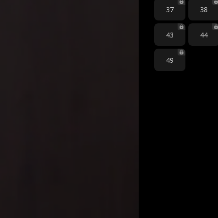
37
38
43
44
49