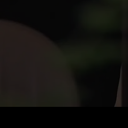
Coût
:
60
Solde
:
0