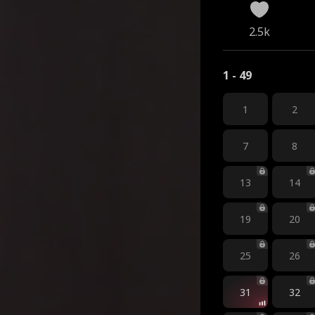
2.5k
1 - 49
1
2
7
8
13
14
19
20
25
26
31
32