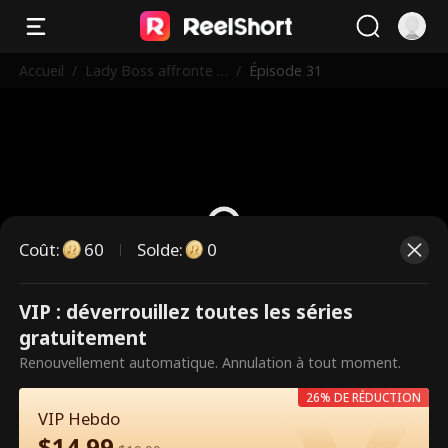
Accueil
/
Lady Boss affronte le
/
Épisode 31
s intimidateurs de Ve
gas
Coût
:
60
Solde
:
0
VIP : déverrouillez toutes les séries
Ce sont des épisodes payants.
gratuitement
Débloquez pour regarder.
Renouvellement automatique. Annulation à tout moment.
26% DE RÉDUCTION
VIP Hebdo
60
Débloquer maintenant
$
14.99