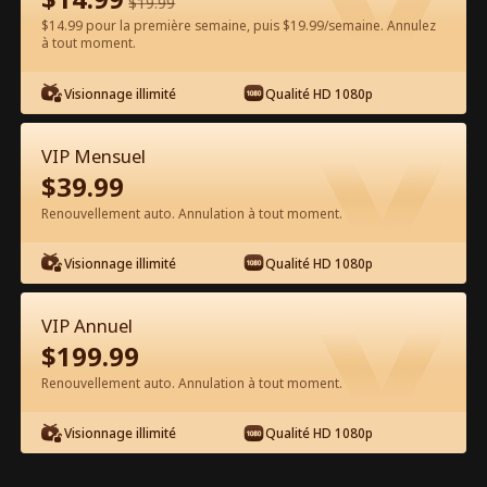
$
19.99
$14.99 pour la première semaine, puis $19.99/semaine. Annulez
Regarder gratuitement sur l'App
à tout moment.
Visionnage illimité
Qualité HD 1080p
VIP Mensuel
$
39.99
Renouvellement auto. Annulation à tout moment.
Épisode 31 - Lady Boss affronte les
Visionnage illimité
Qualité HD 1080p
intimidateurs de Vegas Film complet
VIP Annuel
0-49
50-80
Tous les épisodes
$
199.99
Renouvellement auto. Annulation à tout moment.
31
32
33
34
35
3
Visionnage illimité
Qualité HD 1080p