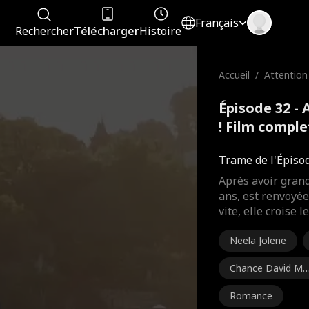
Français
Rechercher
Télécharger
Histoire
Accueil
/
Attention 
e !
Épisode 32 - 
! Film comple
Trame de l'Épiso
Après avoir grand
ans, est renvoyée
vite, elle croise 
Neela Jolene
Chance David Mc
Coy
Romance