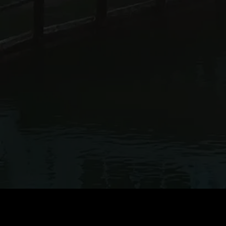
Coût
:
60
Solde
:
0