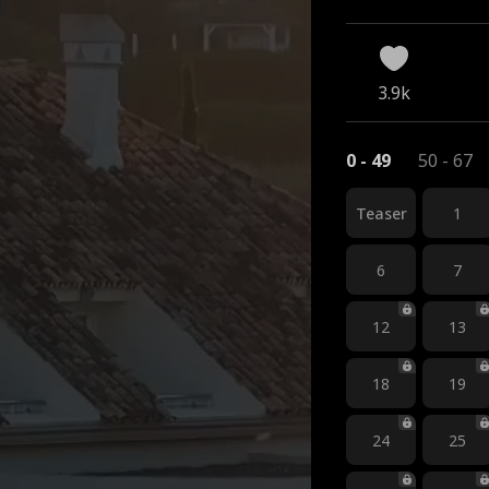
3.9k
0 - 49
50 - 67
Teaser
1
6
7
12
13
18
19
24
25