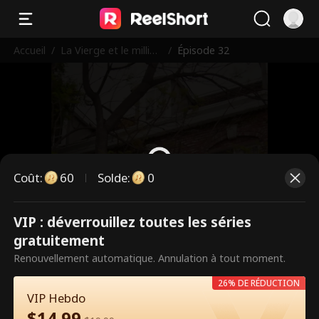
Accueil
/
La Vierge et le milliar
/
Épisode 32
daire
Coût
:
60
Solde
:
0
VIP : déverrouillez toutes les séries
Ce sont des épisodes payants.
gratuitement
Débloquez pour regarder.
Renouvellement automatique. Annulation à tout moment.
26% DE RÉDUCTION
VIP Hebdo
60
Débloquer maintenant
$
14.99