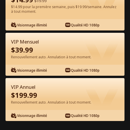
$
19.99
$14.99 pour la première semaine, puis $19.99/semaine. Annulez
Regarder gratuitement sur l'App
à tout moment.
Visionnage illimité
Qualité HD 1080p
VIP Mensuel
$
39.99
Renouvellement auto. Annulation à tout moment.
Épisode 32 - La Vierge et le
Visionnage illimité
Qualité HD 1080p
milliardaire Film complet
VIP Annuel
1-50
51-76
Tous les épisodes
$
199.99
Renouvellement auto. Annulation à tout moment.
32
33
34
35
36
3
Visionnage illimité
Qualité HD 1080p