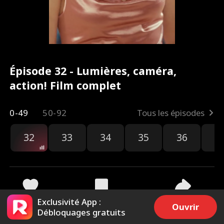
Épisode 32 - Lumières, caméra,
action! Film complet
0-49
50-92
Tous les épisodes
32
33
34
35
36
3
Exclusivité App :
2.5k
77.8k
Partager
Ouvrir
Débloquages gratuits