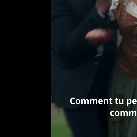
à cause de c
d'étran