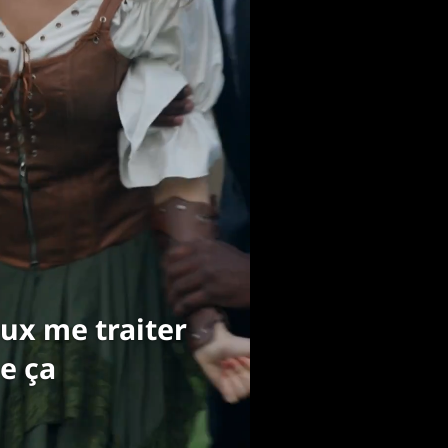
ette salope
gère !